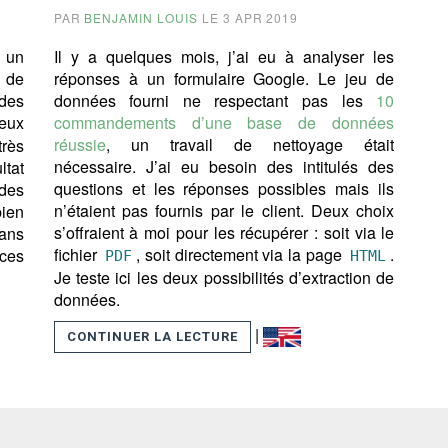
PAR
BENJAMIN LOUIS
LE 3 APR 2019
 un
Il y a quelques mois, j’ai eu à analyser les
e de
réponses à un formulaire Google. Le jeu de
des
données fourni ne respectant pas les
10
eux
commandements d’une base de données
réussie
, un travail de nettoyage était
très
nécessaire. J’ai eu besoin des intitulés des
ltat
questions et les réponses possibles mais ils
des
n’étaient pas fournis par le client. Deux choix
ien
s’offraient à moi pour les récupérer : soit via le
Dans
fichier
, soit directement via la page
.
uces
PDF
HTML
Je teste ici les deux possibilités d’extraction de
données.
|
CONTINUER LA LECTURE