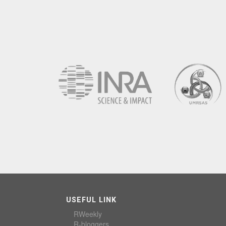
USEFUL LINK
RWeekly
R-bloggers