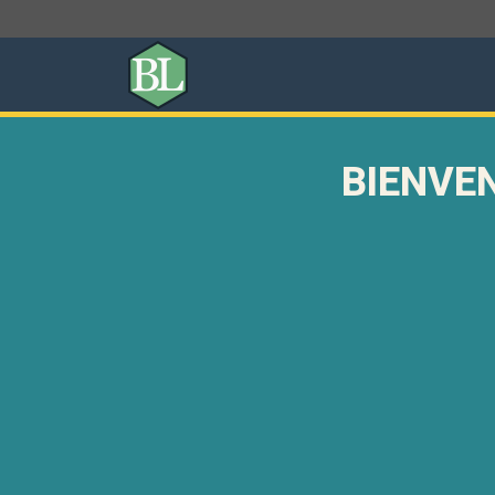
Benjamin
Louis
|
BIENVE
Data
Scientist
-
Expertise
R
-
Consultance
et
Formation
-
aller
à
l'accueil