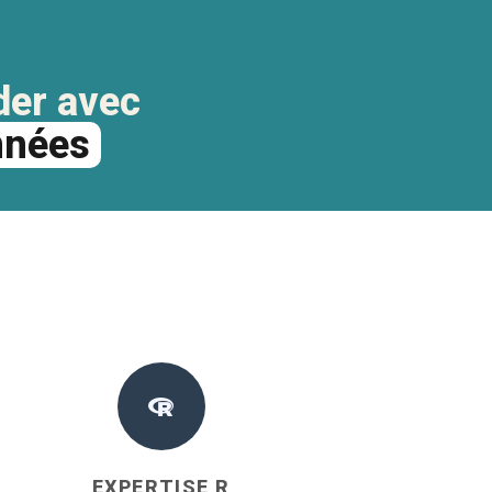
der avec
nnées
EXPERTISE R