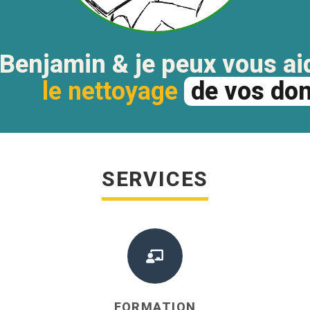
 Benjamin & je peux vous ai
la visualisation
de vos do
SERVICES
FORMATION